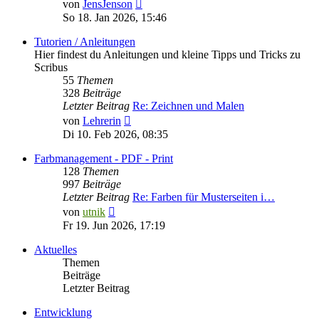
Neuester
von
JensJenson
Beitrag
So 18. Jan 2026, 15:46
Tutorien / Anleitungen
Hier findest du Anleitungen und kleine Tipps und Tricks zu
Scribus
55
Themen
328
Beiträge
Letzter Beitrag
Re: Zeichnen und Malen
Neuester
von
Lehrerin
Beitrag
Di 10. Feb 2026, 08:35
Farbmanagement - PDF - Print
128
Themen
997
Beiträge
Letzter Beitrag
Re: Farben für Musterseiten i…
Neuester
von
utnik
Beitrag
Fr 19. Jun 2026, 17:19
Aktuelles
Themen
Beiträge
Letzter Beitrag
Entwicklung