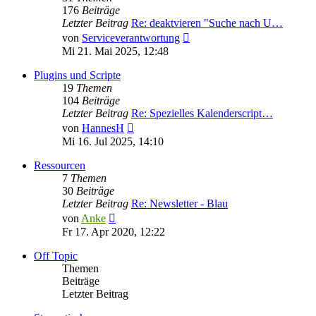
176
Beiträge
Letzter Beitrag
Re: deaktvieren "Suche nach U…
Neuester
von
Serviceverantwortung
Beitrag
Mi 21. Mai 2025, 12:48
Plugins und Scripte
19
Themen
104
Beiträge
Letzter Beitrag
Re: Spezielles Kalenderscript…
Neuester
von
HannesH
Beitrag
Mi 16. Jul 2025, 14:10
Ressourcen
7
Themen
30
Beiträge
Letzter Beitrag
Re: Newsletter - Blau
Neuester
von
Anke
Beitrag
Fr 17. Apr 2020, 12:22
Off Topic
Themen
Beiträge
Letzter Beitrag