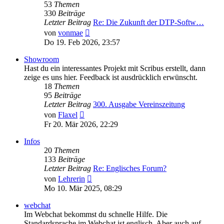
53
Themen
330
Beiträge
Letzter Beitrag
Re: Die Zukunft der DTP-Softw…
Neuester
von
vonmae
Beitrag
Do 19. Feb 2026, 23:57
Showroom
Hast du ein interessantes Projekt mit Scribus erstellt, dann
zeige es uns hier. Feedback ist ausdrücklich erwünscht.
18
Themen
95
Beiträge
Letzter Beitrag
300. Ausgabe Vereinszeitung
Neuester
von
Flaxel
Beitrag
Fr 20. Mär 2026, 22:29
Infos
20
Themen
133
Beiträge
Letzter Beitrag
Re: Englisches Forum?
Neuester
von
Lehrerin
Beitrag
Mo 10. Mär 2025, 08:29
webchat
Im Webchat bekommst du schnelle Hilfe. Die
Standardsprache im Webchat ist englisch. Aber auch auf