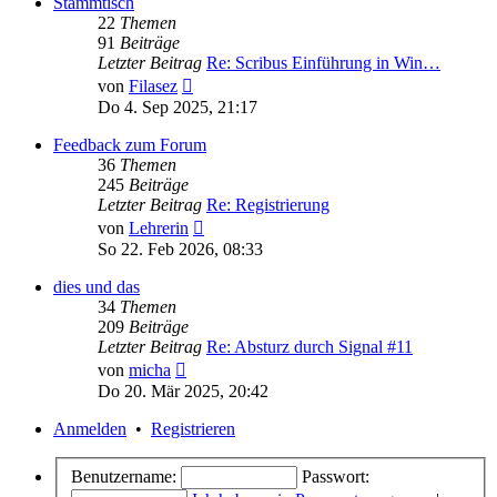
Stammtisch
22
Themen
91
Beiträge
Letzter Beitrag
Re: Scribus Einführung in Win…
Neuester
von
Filasez
Beitrag
Do 4. Sep 2025, 21:17
Feedback zum Forum
36
Themen
245
Beiträge
Letzter Beitrag
Re: Registrierung
Neuester
von
Lehrerin
Beitrag
So 22. Feb 2026, 08:33
dies und das
34
Themen
209
Beiträge
Letzter Beitrag
Re: Absturz durch Signal #11
Neuester
von
micha
Beitrag
Do 20. Mär 2025, 20:42
Anmelden
•
Registrieren
Benutzername:
Passwort: