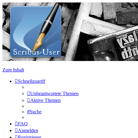
Zum Inhalt
Schnellzugriff
Unbeantwortete Themen
Aktive Themen
Suche
FAQ
Anmelden
Registrieren