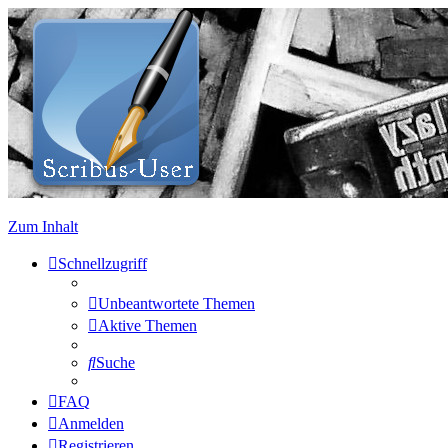
Zum Inhalt
Schnellzugriff
Unbeantwortete Themen
Aktive Themen
Suche
FAQ
Anmelden
Registrieren