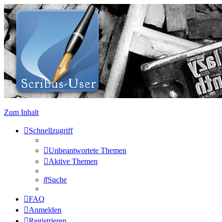
Zum Inhalt
Schnellzugriff
Unbeantwortete Themen
Aktive Themen
Suche
FAQ
Anmelden
Registrieren