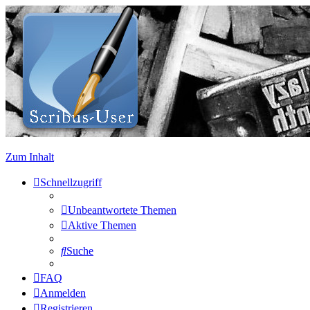
Zum Inhalt
Schnellzugriff
Unbeantwortete Themen
Aktive Themen
Suche
FAQ
Anmelden
Registrieren