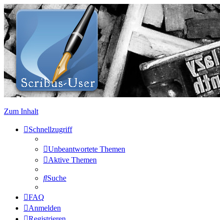
Zum Inhalt
Schnellzugriff
Unbeantwortete Themen
Aktive Themen
Suche
FAQ
Anmelden
Registrieren