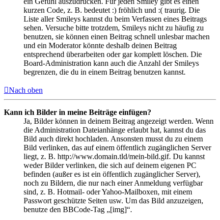
ein Gefühl auszudrücken. Für jeden Smiley gibt es einen
kurzen Code, z. B. bedeutet :) fröhlich und :( traurig. Die
Liste aller Smileys kannst du beim Verfassen eines Beitrags
sehen. Versuche bitte trotzdem, Smileys nicht zu häufig zu
benutzen, sie können einen Beitrag schnell unlesbar machen
und ein Moderator könnte deshalb deinen Beitrag
entsprechend überarbeiten oder gar komplett löschen. Die
Board-Administration kann auch die Anzahl der Smileys
begrenzen, die du in einem Beitrag benutzen kannst.
Nach oben
Kann ich Bilder in meine Beiträge einfügen?
Ja, Bilder können in deinem Beitrag angezeigt werden. Wenn
die Administration Dateianhänge erlaubt hat, kannst du das
Bild auch direkt hochladen. Ansonsten musst du zu einem
Bild verlinken, das auf einem öffentlich zugänglichen Server
liegt, z. B. http://www.domain.tld/mein-bild.gif. Du kannst
weder Bilder verlinken, die sich auf deinem eigenen PC
befinden (außer es ist ein öffentlich zugänglicher Server),
noch zu Bildern, die nur nach einer Anmeldung verfügbar
sind, z. B. Hotmail- oder Yahoo-Mailboxen, mit einem
Passwort geschützte Seiten usw. Um das Bild anzuzeigen,
benutze den BBCode-Tag „[img]“.